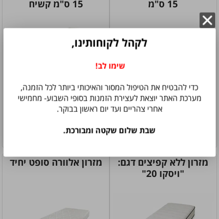
15 ס"מ
15 ס"מ קשיח
לקהל לקוחותינו,
שימו לב!
כדי להבטיח את הטיפול המסור והאיכותי ביותר לכל הזמנה,
מערכת האתר יוצאת לעצירת הזמנות בסופי השבוע- מחמישי
אחרי צהריים ועד יום ראשון בבוקר.
450
490
₪
₪
שבת שלום שקטה ומבורכת.
פרטים והזמנה
פרטים והזמנה
מזרון ללא קפיצים דגם:
מזרון אלוורה סופט יחיד
"ויסקו 20"