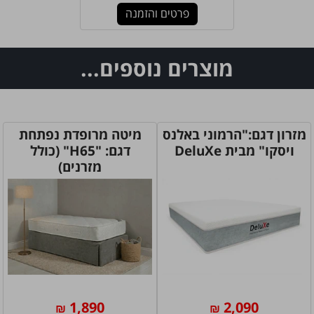
פרטים והזמנה
מוצרים נוספים...
מזרון דגם:"הרמוני באלנס
מיטה מרופדת נפתחת
ויסקו" מבית DeluXe
דגם: "H65" (כולל
מזרנים)
1,890
2,090
₪
₪